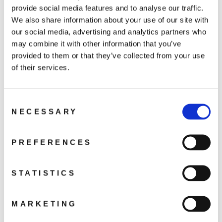
provide social media features and to analyse our traffic.
In magazzino, pronto per la spedizione
We also share information about your use of our site with
our social media, advertising and analytics partners who
Vassoio termoformato sovrapponibile con finitura
may combine it with other information that you’ve
esterna in plastica antiurto.
provided to them or that they’ve collected from your use
Interno estraibile per bracciali
of their services.
Misure esterne:
42.4 x 22.7 x
4 cm
Consent
Altezza esterna:
4cm
NECESSARY
Selection
Dimensione della
casella interna
: 40,8 x 21,4
Colori esterni
: Nero, Grigio, Bianco
PREFERENCES
Colori interni
: vasta gamma colori.
Per colori diversi da quelli qui indicati, chiedere
STATISTICS
direttamente via mail.
I vassoi senza rivestimento interno si ordinano via
MARKETING
mail.