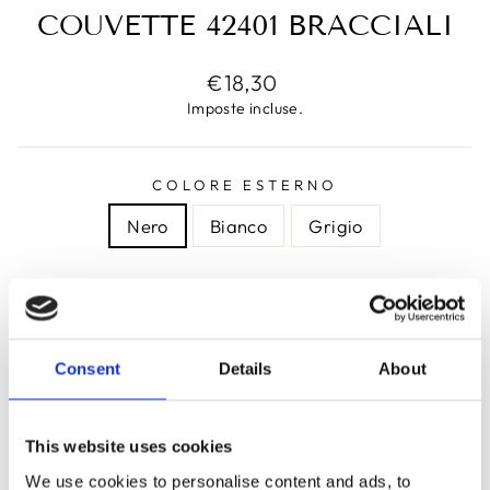
COUVETTE 42401 BRACCIALI
Prezzo
€18,30
di
Imposte incluse.
listino
COLORE ESTERNO
Nero
Bianco
Grigio
COLORE INTERNO
Similpelle bianco
Velluto Grigio
Consent
Details
About
Velluto Azzurro
Velluto Nero
Velluto Lilla
This website uses cookies
We use cookies to personalise content and ads, to